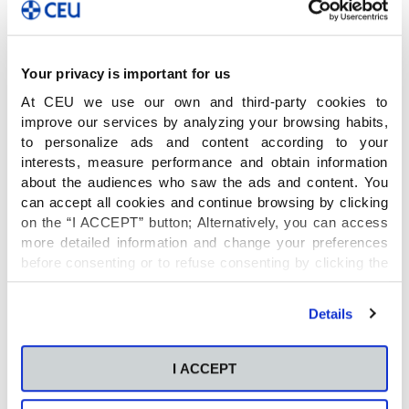
norte de Cesur.
Durante la charla, se abordaron dos cuestiones
Your privacy is important for us
generales: cuál es la visión de futuro y cómo
At CEU we use our own and third-party cookies to
pueden reducirse brechas como la de género.
improve our services by analyzing your browsing habits,
to personalize ads and content according to your
«La formación en valores», según Javier Tello,
interests, measure performance and obtain information
about the audiences who saw the ads and content. You
es el camino. En su opinión, «hay que enseñar la
can accept all cookies and continue browsing by clicking
tolerancia con la frustración
y, sobre todo,
on the “I ACCEPT” button; Alternatively, you can access
vetear todas las titulaciones con competencias
more detailed information and change your preferences
digitales porque éstas son esenciales».
before consenting or to refuse consenting by clicking the
"Personalize" button. For more information you can visit
our
Cookies Policy
.
Pilar Alegría
, ministra de Educación y Formación
Details
Profesional, inauguró la jornada con la ponencia
‘La educación como base para la empleabilidad’.
I ACCEPT