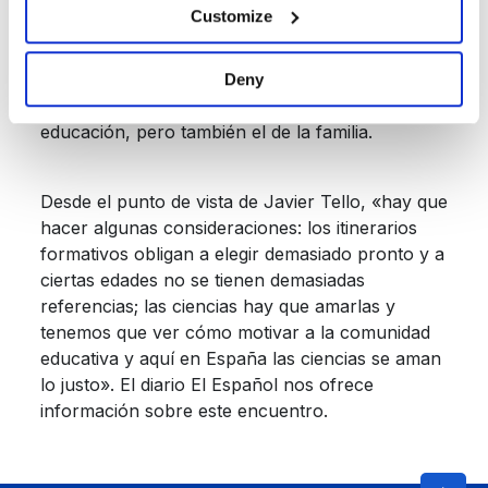
Tanto en la intención de
despertar vocaciones
Customize
STEM
y en competencias digitales como en el
segundo gran problema formativo, la brecha de
género, el papel de la educación se antoja clave,
Deny
como resaltaron los ponentes. El de la
educación, pero también el de la familia.
Desde el punto de vista de Javier Tello, «hay que
hacer algunas consideraciones: los itinerarios
formativos obligan a elegir demasiado pronto y a
ciertas edades no se tienen demasiadas
referencias; las ciencias hay que amarlas y
tenemos que ver cómo motivar a la comunidad
educativa y aquí en España las ciencias se aman
lo justo». El diario El Español nos ofrece
información sobre este encuentro.