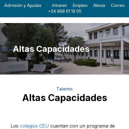
Admisión y Ayudas
Intranet
Empleo
Alexia
Correo
+34 968 61 19 05
Altas Capacidades
Talento
Altas Capacidades
Los
colegios CEU
cuentan con un programa de