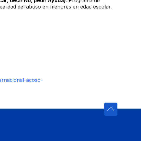
icar, decir No, pedir Ayuda)
: Programa de
realidad del abuso en menores en edad escolar.
ernacional-acoso-