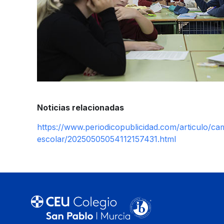
Noticias relacionadas
https://www.periodicopublicidad.com/articulo/c
escolar/20250505054112157431.html