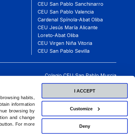
CEU San Pablo Sanchinarro
CEU San Pablo Valencia
Cardenal Spínola-Abat Oliba
CEU Jesús María Alicante
Loreto-Abat Oliba
CEU Virgen Niña Vitoria
CEU San Pablo Sevilla
Colegio CEU San Pablo Murcia
an Pablo CEU, 16 30509 Molina de Segura Murcia
Teléfono: 968 61 19 05
I ACCEPT
2026 © Fundación Universitaria San Pablo CEU.
 browsing habits,
Todos los derechos reservados
.
tain information
Customize
inue browsing by
ation and change
 button. For more
Deny