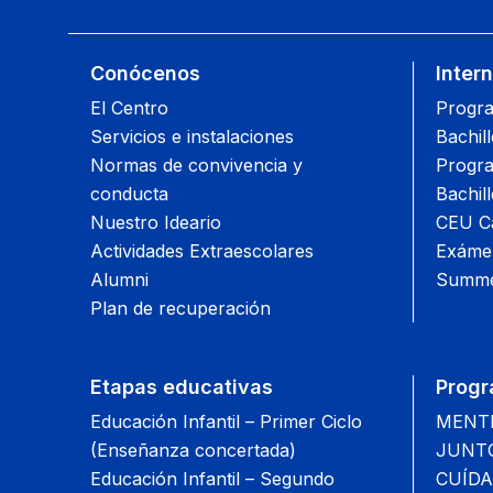
Conócenos
Inter
El Centro
Progra
Servicios e instalaciones
Bachil
Normas de convivencia y
Progra
conducta
Bachil
Nuestro Ideario
CEU Ca
Actividades Extraescolares
Exámen
Alumni
Summe
Plan de recuperación
Etapas educativas
Progr
Educación Infantil – Primer Ciclo
MENTIS
(Enseñanza concertada)
JUNTOS
Educación Infantil – Segundo
CUÍDA