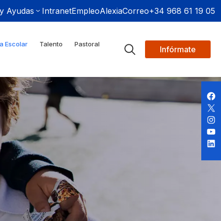
 y Ayudas
Intranet
Empleo
Alexia
Correo
+34 968 61 19 05
a Escolar
Talento
Pastoral
Infórmate