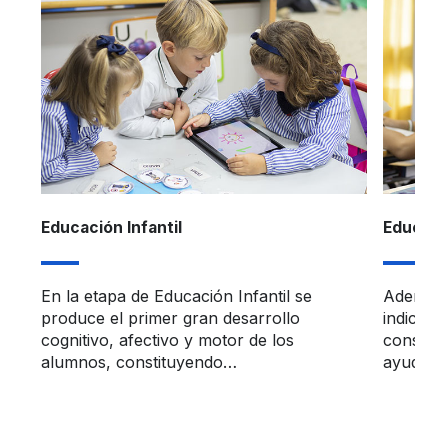
Educación Infantil
Educaci
En la etapa de Educación Infantil se
Además d
produce el primer gran desarrollo
indicado
cognitivo, afectivo y motor de los
construy
alumnos, constituyendo…
ayuda d