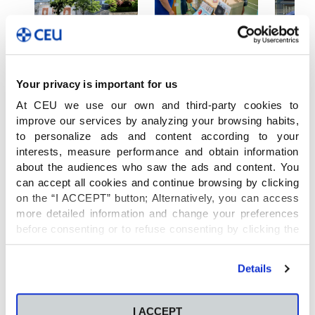
04/06/2026
02/06/2026
18/05/2
El CEU San
Los alumnos
El m
Pablo Murcia
de 6º de
educa
Your privacy is important for us
se une a la
Primaria del
CEU 
At CEU we use our own and third-party cookies to
bienvenida al
Programa
Pablo
improve our services by analyzing your browsing habits,
to personalize ads and content according to your
Papa León
PEP
valo
an
interests, measure performance and obtain information
XIV
presentan
La Op
ido
about the audiences who saw the ads and content. You
 el
sus
Murc
can accept all cookies and continue browsing by clicking
Los alumnos del
on the “I ACCEPT” button; Alternatively, you can access
proyectos
Colegio CEU San
ing
El Cole
more detailed information and change your preferences
Pablo Murcia han
finales de
Pablo M
before consenting or to refuse consenting by clicking the
participado en una
protagon
"Personalize" button. For more information you can visit
indagación
iniciativa impulsada
páginas
our
Cookies Policy
.
por la Fundación
Details
e
Opinión 
El final de curso ha
Universitaria San
que ha 
traído consigo uno
Pablo CEU con
P 7
a su dir
de los momentos
I ACCEPT
motivo de la visita