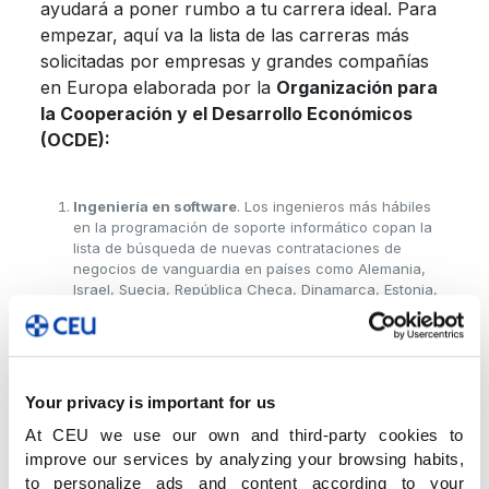
ayudará a poner rumbo a tu carrera ideal. Para
empezar, aquí va la lista de las carreras más
solicitadas por empresas y grandes compañías
en Europa elaborada por la
Organización para
la Cooperación y el Desarrollo Económicos​
(OCDE):
Ingeniería en software
. Los ingenieros más hábiles
en la programación de soporte informático copan la
lista de búsqueda de nuevas contrataciones de
negocios de vanguardia en países como Alemania,
Israel, Suecia, República Checa, Dinamarca, Estonia,
Francia, Reino Unido, Grecia, Irlanda, Bélgica,
Eslovaquia, Rusia, Luxemburgo y Países Bajos. Las
divisiones europeas de gigantes tecnológicos y de
distribución están en la lista: Amazon, Oracle,
Microsoft, Dell, Google o IBM.
Your privacy is important for us
Ingeniería mecánica
. La termodinámica, la mecánica
At CEU we use our own and third-party cookies to
cuántica, la ecuación diferencial o el cálculo vectorial
improve our services by analyzing your browsing habits,
son fundamentales para la construcción de sistemas
to personalize ads and content according to your
de ventilación; refrigeración; vehículos aéreos;