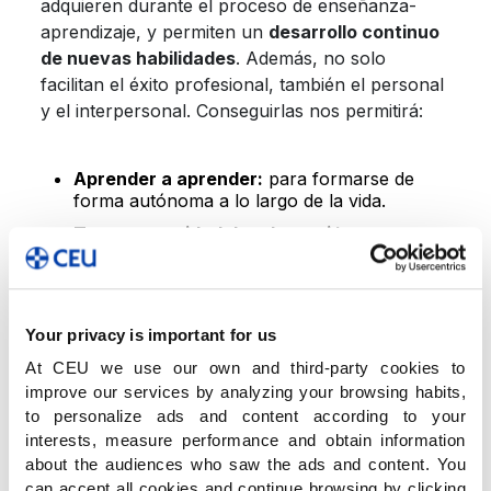
adquieren durante el proceso de enseñanza-
aprendizaje, y permiten un
desarrollo continuo
de nuevas habilidades
. Además, no solo
facilitan el éxito profesional, también el personal
y el interpersonal. Conseguirlas nos permitirá:
Aprender a aprender:
para formarse de
forma autónoma a lo largo de la vida.
Tener capacidad de adaptación:
para
desenvolverse con éxito en contextos
diferentes y cambiantes.
Trabajar en equipo:
sacar lo mejor de uno
mismo para conseguir un logro común
Your privacy is important for us
implica también saber resolver conflictos y
At CEU we use our own and third-party cookies to
negociar.
improve our services by analyzing your browsing habits,
Toma de decisiones:
ser capaz de tomar
to personalize ads and content according to your
decisiones de forma razonada, de evaluar
interests, measure performance and obtain information
riesgos y solventar errores.
about the audiences who saw the ads and content. You
can accept all cookies and continue browsing by clicking