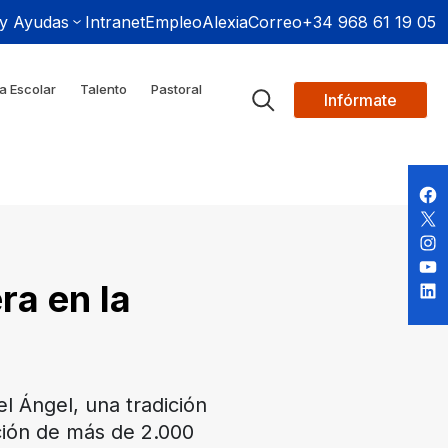
 y Ayudas
Intranet
Empleo
Alexia
Correo
+34 968 61 19 05
a Escolar
Talento
Pastoral
Infórmate
ra en la
l Ángel, una tradición
ación de más de 2.000