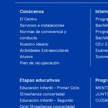
Conócenos
Inter
El Centro
Progra
Servicios e instalaciones
Bachil
Normas de convivencia y
Progra
conducta
Bachil
Nuestro Ideario
CEU Ca
Actividades Extraescolares
Exámen
Alumni
Summe
Plan de recuperación
Etapas educativas
Progr
Educación Infantil – Primer Ciclo
MENTIS
(Enseñanza concertada)
JUNTOS
Educación Infantil – Segundo
CUÍDA
Ciclo (Enseñanza concertada)