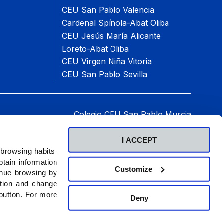
CEU San Pablo Valencia
Cardenal Spínola-Abat Oliba
CEU Jesús María Alicante
Loreto-Abat Oliba
CEU Virgen Niña Vitoria
CEU San Pablo Sevilla
Colegio CEU San Pablo Murcia
an Pablo CEU, 16 30509 Molina de Segura Murcia
Teléfono: 968 61 19 05
I ACCEPT
2026 © Fundación Universitaria San Pablo CEU.
 browsing habits,
Todos los derechos reservados
.
tain information
Customize
inue browsing by
ation and change
 button. For more
Deny