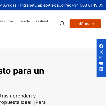
 y Ayudas
Intranet
Empleo
Alexia
Correo
+34 968 61 19 05
a Escolar
Talento
Pastoral
Infórmate
sto para un
ntras aprenden y
ropuesta ideal. ¡Para