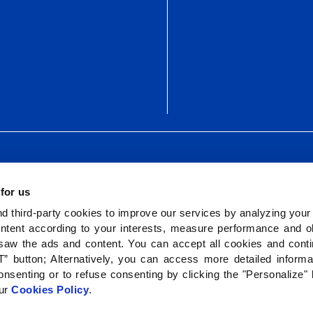
Camino S
 for us
 third-party cookies to improve our services by analyzing your
ntent according to your interests, measure performance and ob
saw the ads and content. You can accept all cookies and cont
” button; Alternatively, you can access more detailed inform
nsenting or to refuse consenting by clicking the "Personalize"
our
Cookies Policy
.