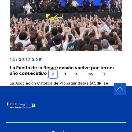
14/03/2025
La Fiesta de la Resurrección vuelve por tercer
año consecutivo
1
2
3
4
...
42
La Asociación Católica de Propagandistas (ACdP) se
prepara para la celebración de la tercera edición de
la Fiesta de la Resurrección, un gran evento en el corazón
de la capital española para conmemorar el acontecimiento
más importante de la historia: la Resurrección del
[…]
Seguir leyendo