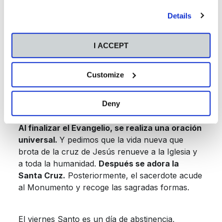
romanos y será condenado a muerte.
our
Cookies Policy
.
Details
El Viernes Santo queremos vivir muy adentro el
I ACCEPT
dolor de Jesús, y al mismo tiempo queremos
vivir nuestra fe más profunda en él.
Customize
Las lecturas hacen mención a lo que vivió
Jesucristo mientras caminaba al monte Calvario,
Deny
donde fue crucificado.
Al finalizar el Evangelio, se realiza una oración
universal.
Y pedimos que la vida nueva que
brota de la cruz de Jesús renueve a la Iglesia y
a toda la humanidad.
Después se adora la
Santa Cruz
.
Posteriormente, el sacerdote acude
al Monumento y recoge las sagradas formas.
El viernes Santo es un día de abstinencia,