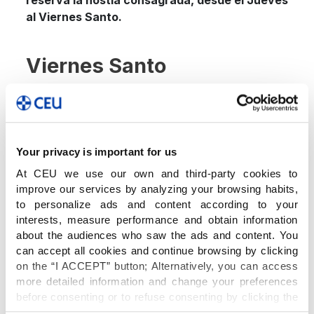
al Viernes Santo.
Viernes Santo
El viernes antes de Pascua es un día de luto, ya
que se recuerda el viacrucis de Jesucristo.
Jesús muere en la cruz por cada uno de
nosotros.
Your privacy is important for us
At CEU we use our own and third-party cookies to
improve our services by analyzing your browsing habits,
Jesús ha sido detenido en la noche, en
to personalize ads and content according to your
Getsemaní, y ha sido conducido ante los
interests, measure performance and obtain information
tribunales judíos. Le acusan de blasfemo, de
about the audiences who saw the ads and content. You
pretender habla en nombre de Dios, saltándose
can accept all cookies and continue browsing by clicking
las autoridades y las leyes religiosas de Israel.
on the “I ACCEPT” button; Alternatively, you can access
more detailed information and change your preferences
before consenting or to refuse consenting by clicking the
Y luego Jesús será llevado a los tribunales
"Personalize" button. For more information you can visit