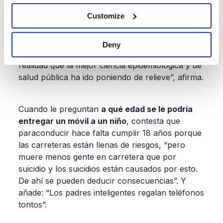
Customize
“Creo que no son suficientemente conscientes y
que hay unas actitudes a veces ingenuas en los
Deny
padres y, por eso, tienen que conocer toda esta
realidad que la mejor ciencia epidemiológica y de
salud pública ha ido poniendo de relieve”, afirma.
Cuando le preguntan
a qué edad se le podría
entregar un móvil a un niño
, contesta que
paraconducir hace falta cumplir 18 años porque
las carreteras están llenas de riesgos, “pero
muere menos gente en carretera que por
suicidio y los suicidios están causados por esto.
De ahí se pueden deducir consecuencias”. Y
añade: “Los padres inteligentes regalan teléfonos
tontos”.