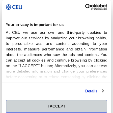
juvenil del siglo XXI. Alerta de los peligros del
sexo incontrolado, aprendido en internet y lejos
del verdadero impulso amoroso, y de cómo
“puede terminar con expresiones violentas y
malsanas que ya estamos viendo en nuestra
Your privacy is important for us
sociedad”. Asegura que “ahora mismo tenemos
At CEU we use our own and third-party cookies to
un problema de salud mental en la gente joven
improve our services by analyzing your browsing habits,
sin precedentes”.
to personalize ads and content according to your
interests, measure performance and obtain information
about the audiences who saw the ads and content. You
“He escrito este libro para poder decir la verdad
can accept all cookies and continue browsing by clicking
a los jóvenes, sometidos a una presión cultural
on the “I ACCEPT” button; Alternatively, you can access
que les engaña”.
more detailed information and change your preferences
before consenting or to refuse consenting by clicking the
"Personalize" button. For more information you can visit
En la citada entrevista, el doctor Martínez-
our
Cookies Policy
.
Details
González explica que ha escrito este libro
porque los padres no son conscientes del
problema de salud mental que causan los
I ACCEPT
móviles en sus hijos.