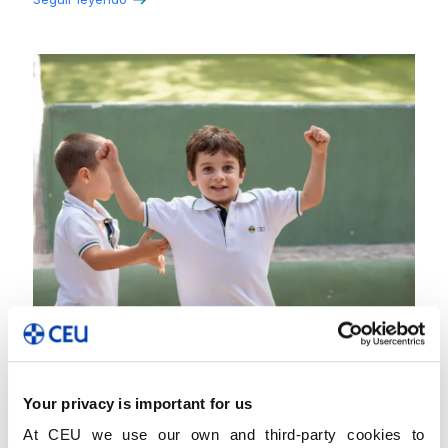
05/12/2023
El juego, una herramienta fundamental para el
aprendizaje de los niños
Your privacy is important for us
Cristina Noriega, profesora de Psicología Social Universidad
At CEU we use our own and third-party cookies to
CEU San Pablo, reflexiona en este artículo sobre el tiempo