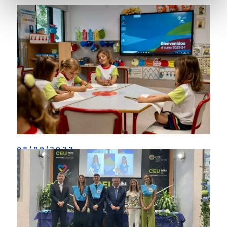
Comprensión lectora: un reto educativo urgente
para colegios y familias
El último informe del Estudio Internacional de Progreso en
Comprensión Lectora (PIRLS Progress in International
Reading Literacy Study en inglés) revela un nivel de
comprensión lectora bajo en los alumnos españoles y
todavía peor en Cataluña. El nivel de lectura
[…]
Seguir leyendo
08/09/2023
Inicio del curso 2023-24 en nuestro colegio
El pasado viernes 8 de septiembre comenzamos el curso
2023-24 con mucha ilusión. Teníamos muchas ganas de
vivir estos emocionantes reencuentros, y comenzar a
recorrer un camino lleno de retos y aprendizajes de la mano
de nuestros alumnos. ¡Bienvenidos!