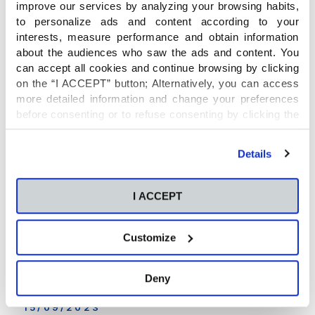
improve our services by analyzing your browsing habits,
libre que tienen los menores. Llegó octubre, el mes de inicio
de las extraescolares. Y las agendas de los niños están más
to personalize ads and content according to your
repletas
[…]
interests, measure performance and obtain information
about the audiences who saw the ads and content. You
can accept all cookies and continue browsing by clicking
Seguir leyendo
on the “I ACCEPT” button; Alternatively, you can access
more detailed information and change your preferences
before consenting or to refuse consenting by clicking the
"Personalize" button. For more information you can visit
our
Cookies Policy
.
Details
I ACCEPT
Customize
Deny
15/09/2023