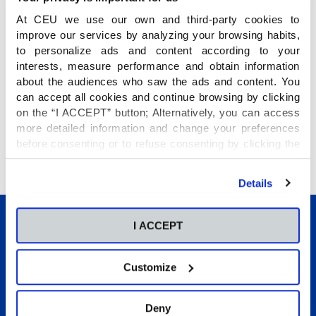
Este año, cada uno ha puesto un pequeño cartel
con su nombre que ellos mismos han decorado
At CEU we use our own and third-party cookies to
junto a su planta, de esta forma se adquiere una
improve our services by analyzing your browsing habits,
to personalize ads and content according to your
mayor responsabilidad y compromiso
,
interests, measure performance and obtain information
aprovechando el día que asisten al
aula de
about the audiences who saw the ads and content. You
conciliación
para proporcionar los cuidados
can accept all cookies and continue browsing by clicking
necesarios a su planta.
on the “I ACCEPT” button; Alternatively, you can access
more detailed information and change your preferences
before consenting or to refuse consenting by clicking the
¡Estamos impacientes por ver el resultado!
"Personalize" button. For more information you can visit
our
Cookies Policy
.
Details
I ACCEPT
Customize
Conócenos
Deny