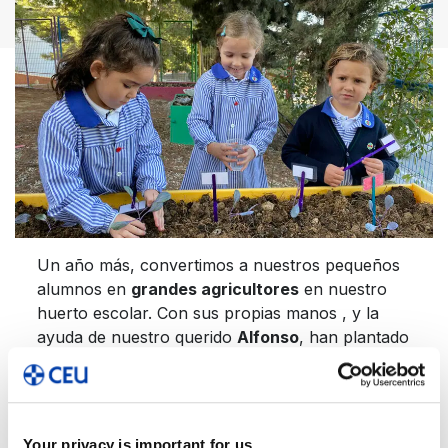
Un año más, convertimos a nuestros pequeños
alumnos en
grandes agricultores
en nuestro
huerto escolar. Con sus propias manos , y la
ayuda de nuestro querido
Alfonso
, han plantado
pequeñas lechugas que recolectaremos más
adelante.
Your privacy is important for us