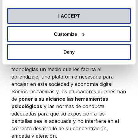
identificar y a controlar las emociones.
Según los expertos,
participar con él
puede
I ACCEPT
ser muy beneficioso. Ver vídeos o jugar a un
videojuego juntos te puede servir para
mostrarle un buen espíritu deportivo y las
Customize
normas del juego y, al mismo tiempo,
conocer mejor los contenidos a los que
accede.
Deny
Las nuevas generaciones encuentran en las
tecnologías un medio que les facilita el
aprendizaje, una plataforma necesaria para
encajar en esta sociedad y economía digital.
Somos las familias y los educadores quienes han
de
poner a su alcance las herramientas
psicológicas
y las normas de conducta
adecuadas para que su exposición a las
pantallas sea la adecuada y no interfiera en el
correcto desarrollo de su concentración,
empatía y atención.