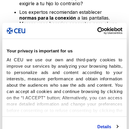
exigirle a tu hijo lo contrario?
Los expertos recomiendan establecer
normas para la conexión
a las pantallas.
Marcar unos horarios concretos para el uso
de las nuevas tecnologías fuera de los
cuales no accedan a los dispositivos.
Durante las comidas o al irse a la cama son
momentos en los que restringir el uso.
Your privacy is important for us
Es aconsejable
supervisar
cómo los niños
At CEU we use our own and third-party cookies to
utilizan las nuevas tecnologías sin que se
improve our services by analyzing your browsing habits,
sientan controlados. La implantación de
filtros para impedir el acceso a determinado
to personalize ads and content according to your
contenido y las revisiones esporádicas del
interests, measure performance and obtain information
historial de búsquedas no están reñidas con
about the audiences who saw the ads and content. You
darles algo de espacio y privacidad.
can accept all cookies and continue browsing by clicking
on the “I ACCEPT” button; Alternatively, you can access
Utilizar los dispositivos para calmar sus
rabietas puede ser una mala idea. Los
more detailed information and change your preferences
smartphones
o las
tablets
apaciguan los
before consenting or to refuse consenting by clicking the
ánimos y mantienen a los niños en silencio
"Personalize" button. For more information you can visit
pero los niños
deben desarrollar su
our
Cookies Policy
.
Details
inteligencia emocional
y aprender a