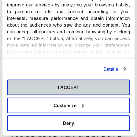
improve our services by analyzing your browsing habits,
to personalize ads and content according to your
interests, measure performance and obtain information
about the audiences who saw the ads and content. You
can accept all cookies and continue browsing by clicking
on the “I ACCEPT” button; Alternatively, you can access
more detailed information and change your preferences
before consenting or to refuse consenting by clicking the
"Personalize" button. For more information you can visit
our
Cookies Policy
.
Details
I ACCEPT
Customize
El colegio se llenó de huertanos y huertanas, se respiraba
alegría. Todos los alumnos recibieron a su llegada claveles
Deny
que luego utilizaron para la ofrenda floral a la
Virgen de la
Fuensanta
. Posteriormente, se celebró una Eucaristía en
la que participaron todos nuestros alumnos y las familias