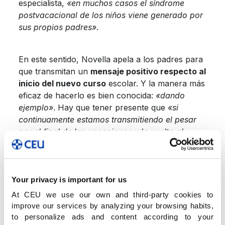
especialista,
«en muchos casos el síndrome
postvacacional de los niños viene generado por
sus propios padres»
.
En este sentido, Novella apela a los padres para
que transmitan un
mensaje positivo respecto al
inicio del nuevo curso
escolar. Y la manera más
eficaz de hacerlo es bien conocida:
«dando
ejemplo»
. Hay que tener presente que
«si
continuamente estamos transmitiendo el pesar
por el final de las vacaciones y la vuelta al
trabajo, queramos o no, estamos generando en
nuestros hijos la misma actitud de queja y
negativismo»
.
Your privacy is important for us
At CEU we use our own and third-party cookies to
Síntomas de estrés
improve our services by analyzing your browsing habits,
En el caso de que, en efecto, el niño viva con
to personalize ads and content according to your