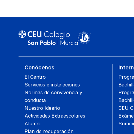
Conócenos
Inter
El Centro
Progra
Servicios e instalaciones
Bachil
Normas de convivencia y
Progra
conducta
Bachil
Nuestro Ideario
CEU Ca
Actividades Extraescolares
Exámen
Alumni
Summe
Plan de recuperación