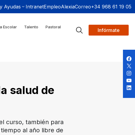
 y Ayudas
Intranet
Empleo
Alexia
Correo
+34 968 61 19 05
a Escolar
Talento
Pastoral
Infórmate
la salud de
el curso, también para
tiempo al año libre de