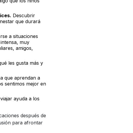
algo que los niños
ices.
Descubrir
enestar que durará
arse a situaciones
 intensa, muy
liares, amigos,
 qué les gusta más y
ra que aprendan a
os sentimos mejor en
iajar ayuda a los
caciones después de
usión para afrontar