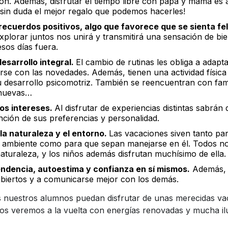
ón. Además, disfrutar el tiempo libre con papá y mamá es 
¡sin duda el mejor regalo que podemos hacerles!
recuerdos positivos, algo que favorece que se sienta fel
plorar juntos nos unirá y transmitirá una sensación de bi
os días fuera.
esarrollo integral.
El cambio de rutinas les obliga a adapt
irse con las novedades. Además, tienen una actividad física
u desarrollo psicomotriz. También se reencuentran con fam
 nuevas…
os intereses.
Al disfrutar de experiencias distintas sabrán
ción de sus preferencias y personalidad.
la naturaleza y el entorno.
Las vacaciones siven tanto pa
o ambiente como para que sepan manejarse en él. Todos n
aturaleza, y los niños además disfrutan muchísimo de ella.
ndencia, autoestima y confianza en sí mismos.
Además, v
abiertos y a comunicarse mejor con los demás.
 nuestros alumnos puedan disfrutar de unas merecidas va
Nos veremos a la vuelta con energías renovadas y mucha il