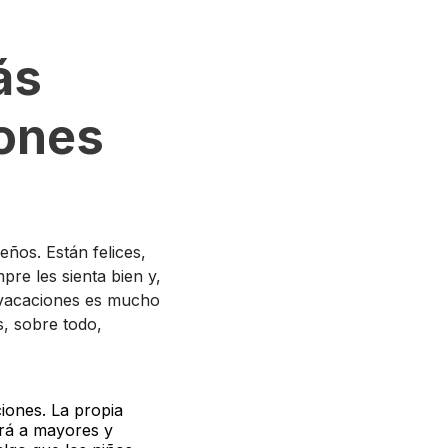
ás
ones
ños. Están felices,
pre les sienta bien y,
 vacaciones es mucho
s, sobre todo,
iones. La propia
ará a mayores y