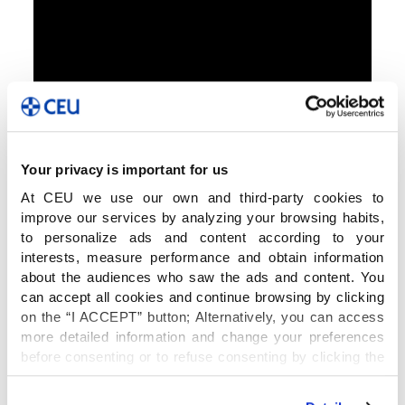
Your privacy is important for us
At CEU we use our own and third-party cookies to
improve our services by analyzing your browsing habits,
to personalize ads and content according to your
interests, measure performance and obtain information
about the audiences who saw the ads and content. You
can accept all cookies and continue browsing by clicking
on the “I ACCEPT” button; Alternatively, you can access
Tras esta investigación, Arno Stern puso los
more detailed information and change your preferences
cimientos de la
Semiología de la expresión
, que
before consenting or to refuse consenting by clicking the
inspiró a su hijo André, escritor y músico, que le
"Personalize" button. For more information you can visit
entrevista en este vídeo. Juntos, desarrollan el
our
Cookies Policy
.