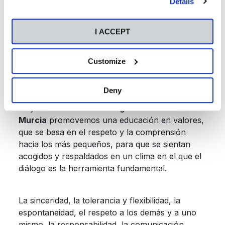
Details
concepto que da vida a la educación positiva: “
te
quiero porque eres como eres”.
I ACCEPT
Padre e hijo dialogan la teoría de la Formulación
y ponen sobre la mesa un concepto vital: la
Customize
confianza. Generar un ambiente de confianza
para los niños en el que se sientan cómodos y
Deny
se puedan expresar con libertad, mostrándose
tal y como son. En el
Colegio CEU San Pablo
Murcia
promovemos una educación en valores,
que se basa en el respeto y la comprensión
hacia los más pequeños, para que se sientan
acogidos y respaldados en un clima en el que el
diálogo es la herramienta fundamental.
La sinceridad, la tolerancia y flexibilidad, la
espontaneidad, el respeto a los demás y a uno
mismo, la responsabilidad, la comunicación