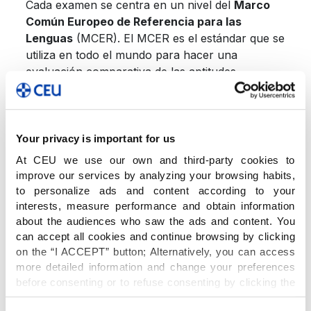
Cada examen se centra en un nivel del
Marco
Común Europeo de Referencia para las
Lenguas
(MCER). El MCER es el estándar que se
utiliza en todo el mundo para hacer una
evaluación comparativa de las aptitudes
lingüísticas.
Cada examen está cuidadosamente diseñado
Your privacy is important for us
para consolidar las destrezas desarrolladas en el
At CEU we use our own and third-party cookies to
nivel previo y sentar las bases del futuro éxito.
improve our services by analyzing your browsing habits,
to personalize ads and content according to your
interests, measure performance and obtain information
Cambridge English
ofrece un trayecto de
about the audiences who saw the ads and content. You
aprendizaje homogéneo desde
Pre A1 Starters
can accept all cookies and continue browsing by clicking
hasta
C2 Proficiency
.
on the “I ACCEPT” button; Alternatively, you can access
more detailed information and change your preferences
before consenting or to refuse consenting by clicking the
Otro aspecto importante es que todas las tareas
"Personalize" button. For more information you can visit
contenidas en las titulaciones de Cambridge