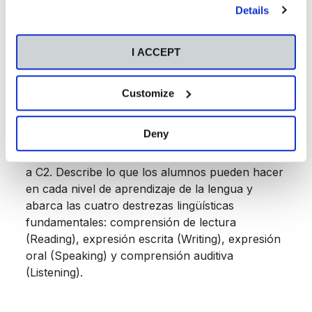
our
Cookies Policy
.
English
se basan en situaciones reales y ponen
Details
a prueba las cuatro destrezas
—expresión
oral, expresión escrita, comprensión de lectura
I ACCEPT
y comprensión auditiva—, por lo que al
prepararse para sus exámenes, los alumnos
Customize
desarrollan las competencias que necesitan
dentro y fuera de clase.
Deny
El MCER consta de seis niveles que van desde A1
a C2. Describe lo que los alumnos pueden hacer
en cada nivel de aprendizaje de la lengua y
abarca las cuatro destrezas lingüísticas
fundamentales: comprensión de lectura
(Reading), expresión escrita (Writing), expresión
oral (Speaking) y comprensión auditiva
(Listening).