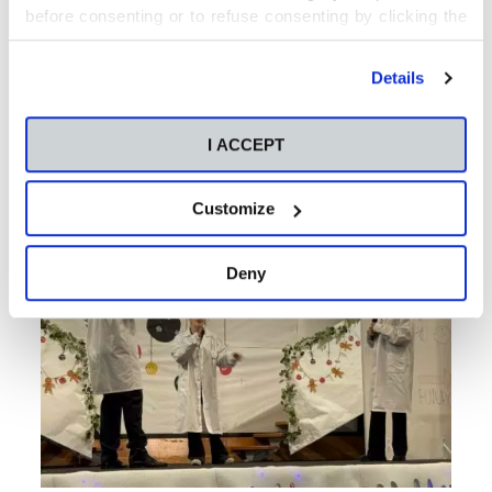
before consenting or to refuse consenting by clicking the
"Personalize" button. For more information you can visit
our
Cookies Policy
.
Details
Con el festival de Secundaria casi hemos
cerrado los actos navideños del colegio.
I ACCEPT
Customize
Deny