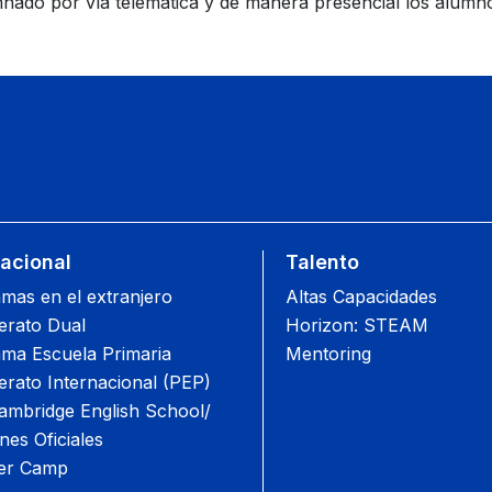
umnado por vía telemática y de manera presencial los alumn
nacional
Talento
mas en el extranjero
Altas Capacidades
lerato Dual
Horizon: STEAM
ma Escuela Primaria
Mentoring
lerato Internacional (PEP)
mbridge English School/
es Oficiales
r Camp