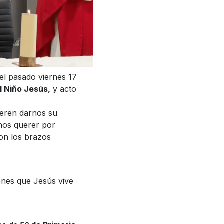
el pasado viernes 17
 Niño Jesús,
y acto
ieren darnos su
nos querer por
on los brazos
ones que Jesús vive