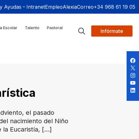
 y Ayudas
Intranet
Empleo
Alexia
Correo
+34 968 61 19 05
a Escolar
Talento
Pastoral
Infórmate
rística
dviento, el pasado
del nacimiento del Niño
la Eucaristía,
[…]