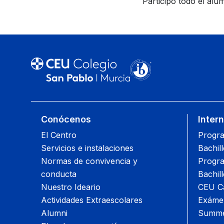
Participó todo el al
Conócenos
Inter
El Centro
Progra
Servicios e instalaciones
Bachil
Normas de convivencia y
Progra
conducta
Bachil
Nuestro Ideario
CEU Ca
Actividades Extraescolares
Exámen
Alumni
Summe