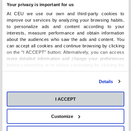
Your privacy is important for us
Asegura el Catedrático que las empresas
demandan competencias, “pero el sistema
At CEU we use our own and third-party cookies to
educativo sigue actuando como quien se afana
improve our services by analyzing your browsing habits,
to personalize ads and content according to your
en introducir más cucharadas de potito a un
interests, measure performance and obtain information
bebé cuando este mantiene la boca cerrada”.
about the audiences who saw the ads and content. You
can accept all cookies and continue browsing by clicking
El reto del docente, ser un maestro orientador
on the “I ACCEPT” button; Alternatively, you can access
more detailed information and change your preferences
En opinión de Ricardo Palomo-Zurdo, el docente
before consenting or to refuse consenting by clicking the
actual debe asumir el principal de los retos:
"Personalize" button. For more information you can visit
volver a ser el maestro orientador que provoque
our
Cookies Policy
.
Details
la curiosidad de los estudiantes y su interés por
aprender y por querer ir más allá en las materias
que más le atraen.
I ACCEPT
Customize
“Se puede innovar mucho en las temáticas y
enfoques de los trabajos individuales y en grupo,
guiar para que elijan opciones y las maduren,