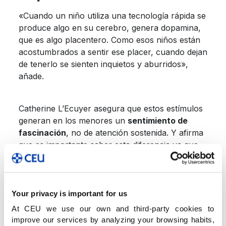
«Cuando un niño utiliza una tecnología rápida se
produce algo en su cerebro, genera dopamina,
que es algo placentero. Como esos niños están
acostumbrados a sentir ese placer, cuando dejan
de tenerlo se sienten inquietos y aburridos»,
añade.
Catherine L’Ecuyer asegura que estos estímulos
generan en los menores un
sentimiento de
fascinación
, no de atención sostenida. Y afirma
que es importante saber esta diferencia ya que
«la atención es una actitud de descubrimiento y
de apertura ante la realidad, algo positivo,
mientras que la fascinación es una actitud pasiva
ante estos estímulos novedosos, frecuentes e
Your privacy is important for us
intermitentes».
At CEU we use our own and third-party cookies to
improve our services by analyzing your browsing habits,