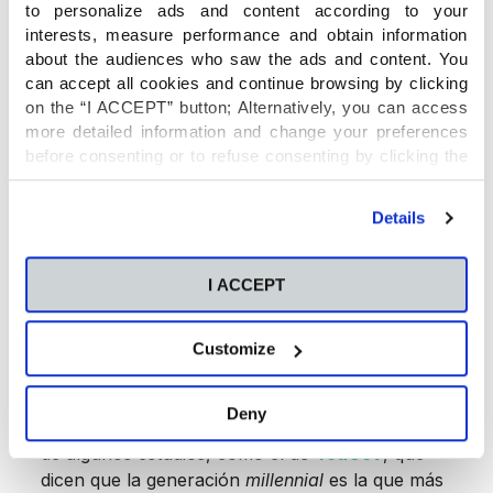
to personalize ads and content according to your
La generación
millennial
y
interests, measure performance and obtain information
about the audiences who saw the ads and content. You
el sentimiento de soledad
can accept all cookies and continue browsing by clicking
on the “I ACCEPT” button; Alternatively, you can access
También habla sobre las consecuencias que el
more detailed information and change your preferences
uso de las tecnologías tiene a medio plazo, más
before consenting or to refuse consenting by clicking the
concretamente en la adolescencia. Según
"Personalize" button. For more information you can visit
L’Ecuyer, en muchas ocasiones
los jóvenes no
our
Cookies Policy
.
Details
aprenden a relacionarse
, a resolver problemas
o a aceptarse a sí mismos ya que están
acostumbrados al entorno digital, un tema
I ACCEPT
preocupante.
Customize
Para la experta en Educación: «No es lo mismo
conectarse al wifi que conectar humanamente».
Deny
Una afirmación que corrobora con la conclusión
de algunos estudios, como el de
YouGov
, que
dicen que la generación
millennial
es la que más