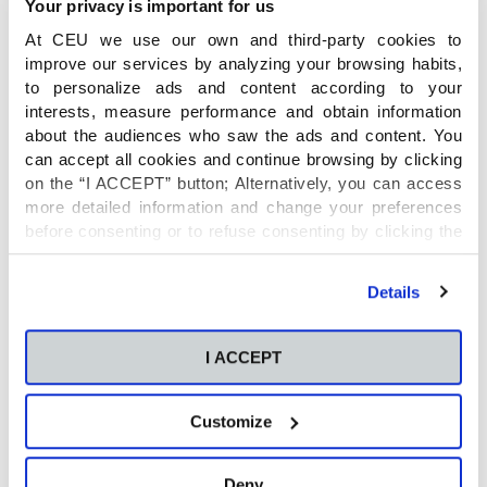
Your privacy is important for us
Cuento ‘El Cazo de Lorenzo’
At CEU we use our own and third-party cookies to
improve our services by analyzing your browsing habits,
Otras de las acciones enmarcadas en el Día
to personalize ads and content according to your
Internacional de las Personas con Discapacidad
interests, measure performance and obtain information
about the audiences who saw the ads and content. You
fue la lectura del cuento ‘El Cazo de Lorenzo’. A
can accept all cookies and continue browsing by clicking
través de esta historia, los alumnos de Infantil y
on the “I ACCEPT” button; Alternatively, you can access
Primaria trabajaron temas como la diversidad, el
more detailed information and change your preferences
respeto y la empatía. La iniciativa culminó con la
before consenting or to refuse consenting by clicking the
creación de un mural en el que todos los
"Personalize" button. For more information you can visit
alumnos han compartido su dificultad
our
Cookies Policy
.
Details
plasmándola en un ‘cazo’ como el del
protagonista del cuento.
I ACCEPT
Audaces, Íntegros, Solidarios
Customize
Los alumnos de Infantil y Primaria están
trabajando durante este primer trimestre en el
Deny