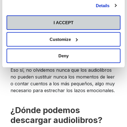
our
Cookies Policy
.
Hay que tener en cuenta que la experiencia es
Details
muy distinta a la lectura en voz alta; por eso es
recomendable que el contenido no sea del todo
I ACCEPT
desconocido para los niños. También es buena
idea escuchar un extracto antes de descargar el
audiolibro. Deben convencernos las voces, la
Customize
música de fondo y en general la calidad de la
grabación.
Deny
Eso sí, no olvidemos nunca que los audiolibros
no pueden sustituir nunca los momentos de leer
o contar cuentos a los más pequeños, algo muy
necesario para estrechar los lazos emocionales.
¿Dónde podemos
descargar audiolibros?