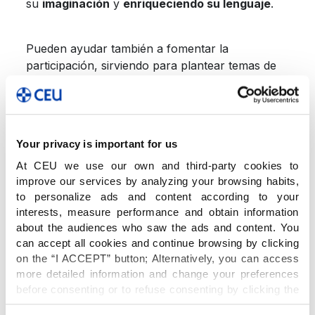
su
imaginación
y
enriqueciendo su lenguaje
.
Pueden ayudar también a fomentar la
participación, sirviendo para plantear temas de
debate en clase, sobre los que cada uno debe
exponer su punto de vista.
Los audiolibros en familia
Your privacy is important for us
At CEU we use our own and third-party cookies to
Son una forma de ocio diferente, con la que
improve our services by analyzing your browsing habits,
niños y niñas estarán adquiriendo conocimientos
to personalize ads and content according to your
interests, measure performance and obtain information
de forma entretenida. Los audiolibros
about the audiences who saw the ads and content. You
predisponen a la escucha y a compartir la
can accept all cookies and continue browsing by clicking
lectura en familia. Así, se generará conversación
on the “I ACCEPT” button; Alternatively, you can access
y oportunidades de reflexionar y debatir entre
more detailed information and change your preferences
todos.
before consenting or to refuse consenting by clicking the
"Personalize" button. For more information you can visit