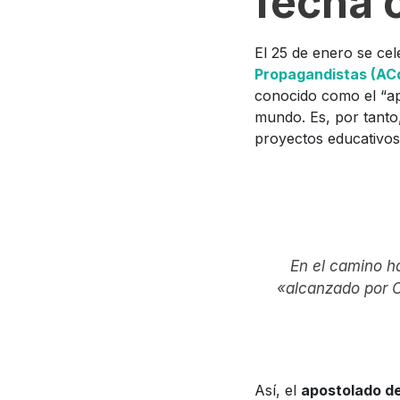
fecha c
El 25 de enero se cel
Propagandistas (AC
conocido como el “apó
mundo. Es, por tanto,
proyectos educativos
En el camino hac
«alcanzado por Cr
Así, el
apostolado d