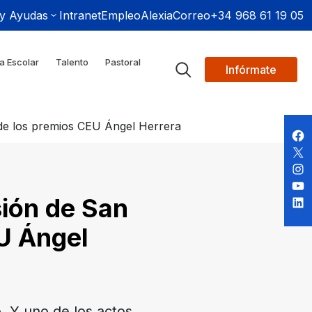
 y Ayudas
Intranet
Empleo
Alexia
Correo
+34 968 61 19 05
a Escolar
Talento
Pastoral
Infórmate
 de los premios CEU Ángel Herrera
sión de San
EU Ángel
. Y uno de los actos