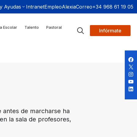
 y Ayudas
Intranet
Empleo
Alexia
Correo
+34 968 61 19 05
a Escolar
Talento
Pastoral
Infórmate
re antes de marcharse ha
en la sala de profesores,