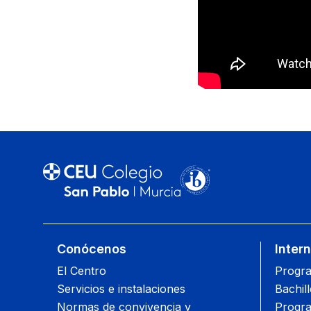
Conócenos
Inter
El Centro
Progra
Servicios e instalaciones
Bachil
Normas de convivencia y
Progra